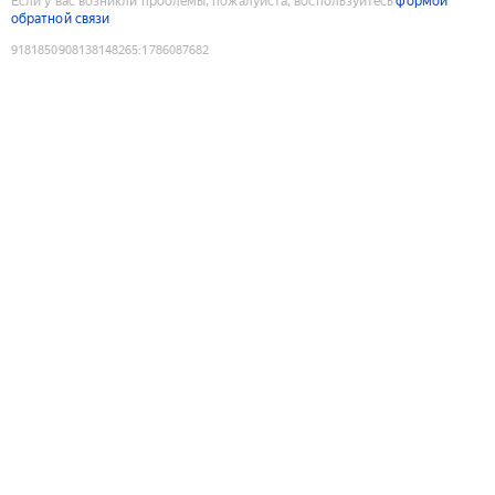
Если у вас возникли проблемы, пожалуйста, воспользуйтесь
формой
обратной связи
9181850908138148265
:
1786087682