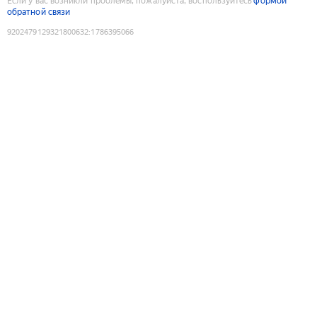
Если у вас возникли проблемы, пожалуйста, воспользуйтесь
формой
обратной связи
9202479129321800632
:
1786395066