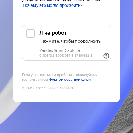
Почему это могло произойти?
Если у вас возникли проблемы, пожалуйста,
воспользуйтесь
формой обратной связи
9180342979144713858
:
1786065212