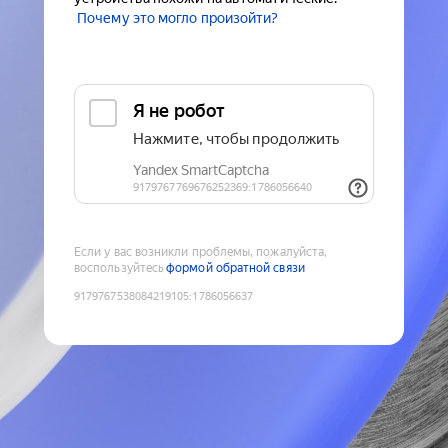
Почему это могло произойти?
Если у вас возникли проблемы, пожалуйста,
воспользуйтесь
формой обратной связи
9179767538084219105
:
1786056637