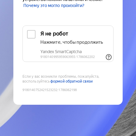
Почему это могло произойти?
Если у вас возникли проблемы, пожалуйста,
воспользуйтесь
формой обратной связи
9180140752421523232
:
1786062198