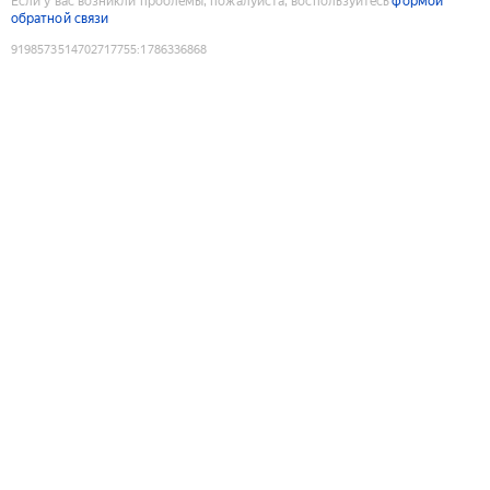
Если у вас возникли проблемы, пожалуйста, воспользуйтесь
формой
обратной связи
9198573514702717755
:
1786336868