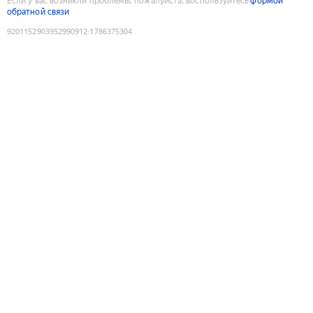
Если у вас возникли проблемы, пожалуйста, воспользуйтесь
формой
обратной связи
9201152903952990912
:
1786375304