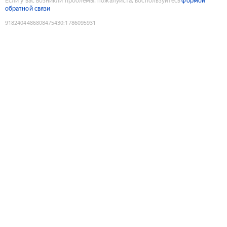
Если у вас возникли проблемы, пожалуйста, воспользуйтесь
формой
обратной связи
9182404486808475430
:
1786095931