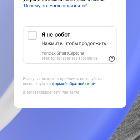
Почему это могло произойти?
Если у вас возникли проблемы, пожалуйста,
воспользуйтесь
формой обратной связи
9189151945526084887
:
1786196476