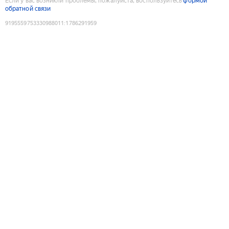
Если у вас возникли проблемы, пожалуйста, воспользуйтесь
формой
обратной связи
9195559753330988011
:
1786291959