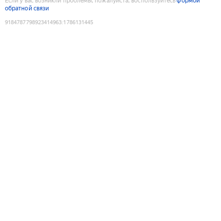
Если у вас возникли проблемы, пожалуйста, воспользуйтесь
формой
обратной связи
9184787798923414963
:
1786131445