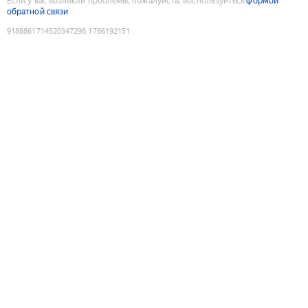
Если у вас возникли проблемы, пожалуйста, воспользуйтесь
формой
обратной связи
9188861714520347298
:
1786192151