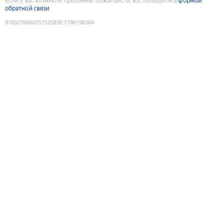
Если у вас возникли проблемы, пожалуйста, воспользуйтесь
формой
обратной связи
9189278660751525836
:
1786198364