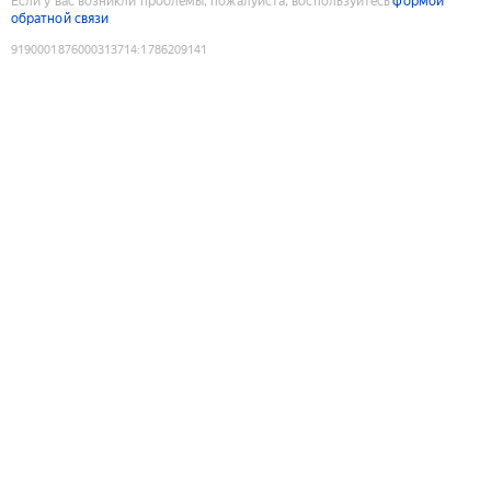
Если у вас возникли проблемы, пожалуйста, воспользуйтесь
формой
обратной связи
9190001876000313714
:
1786209141