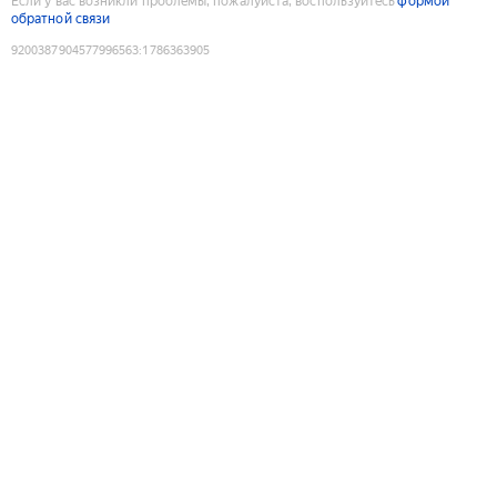
Если у вас возникли проблемы, пожалуйста, воспользуйтесь
формой
обратной связи
9200387904577996563
:
1786363905