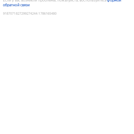
Если у вас возникли проблемы, пожалуйста, воспользуйтесь
формой
обратной связи
9187071827299274244
:
1786165480