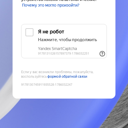
Почему это могло произойти?
Если у вас возникли проблемы, пожалуйста,
воспользуйтесь
формой обратной связи
9178130745911935528
:
1786032247