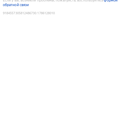
Если у вас возникли проблемы, пожалуйста, воспользуйтесь
формой
обратной связи
9184557305812486730
:
1786128010