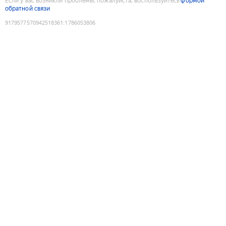
Если у вас возникли проблемы, пожалуйста, воспользуйтесь
формой
обратной связи
9179577570942518361
:
1786053806