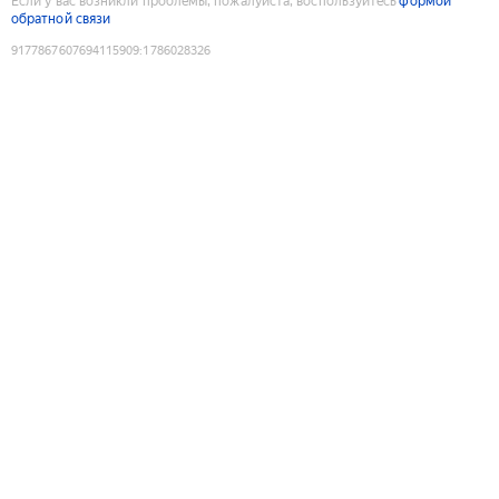
Если у вас возникли проблемы, пожалуйста, воспользуйтесь
формой
обратной связи
9177867607694115909
:
1786028326