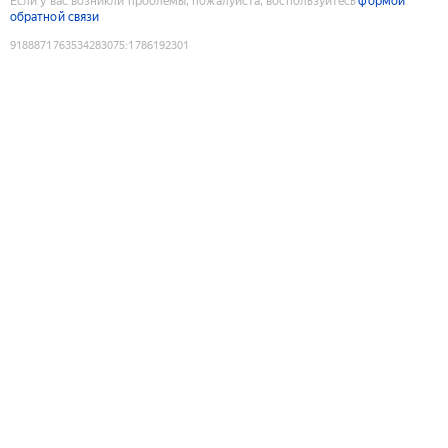
Если у вас возникли проблемы, пожалуйста, воспользуйтесь
формой
обратной связи
9188871763534283075
:
1786192301