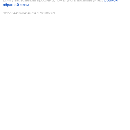
Если у вас возникли проблемы, пожалуйста, воспользуйтесь
формой
обратной связи
9195164418704146784
:
1786286069