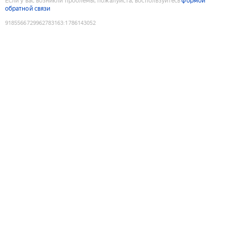
Если у вас возникли проблемы, пожалуйста, воспользуйтесь
формой
обратной связи
9185566729962783163
:
1786143052