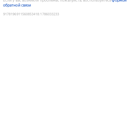
Если у вас возникли проблемы, пожалуйста, воспользуйтесь
формой
обратной связи
9178196911560853418
:
1786033233