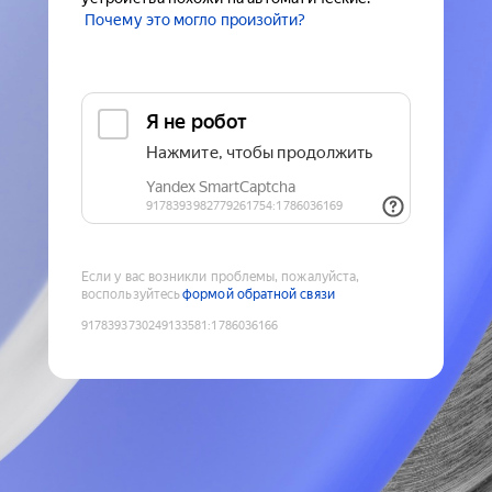
Почему это могло произойти?
Если у вас возникли проблемы, пожалуйста,
воспользуйтесь
формой обратной связи
9178393730249133581
:
1786036166