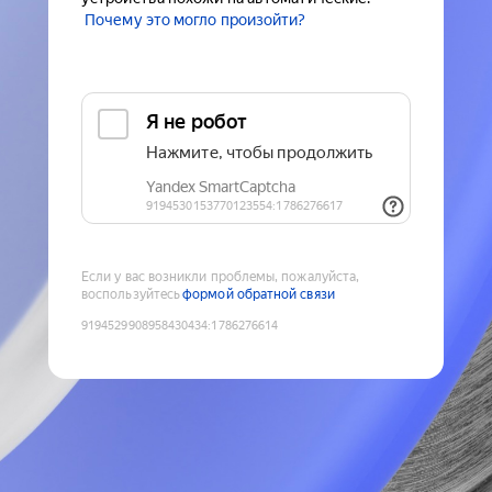
Почему это могло произойти?
Если у вас возникли проблемы, пожалуйста,
воспользуйтесь
формой обратной связи
9194529908958430434
:
1786276614