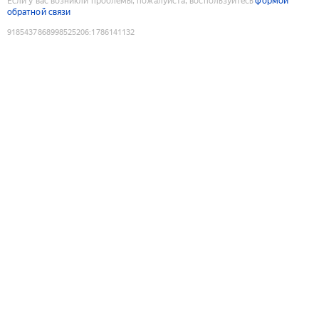
Если у вас возникли проблемы, пожалуйста, воспользуйтесь
формой
обратной связи
9185437868998525206
:
1786141132