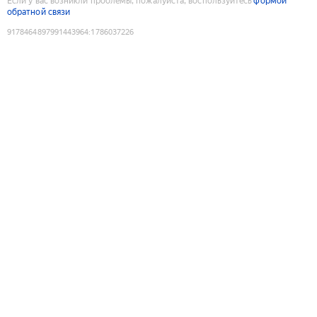
Если у вас возникли проблемы, пожалуйста, воспользуйтесь
формой
обратной связи
9178464897991443964
:
1786037226