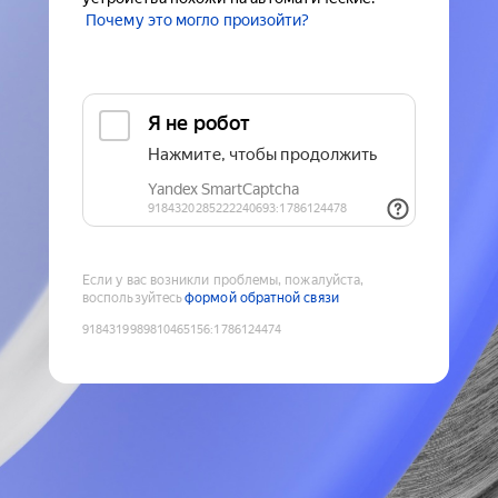
Почему это могло произойти?
Если у вас возникли проблемы, пожалуйста,
воспользуйтесь
формой обратной связи
9184319989810465156
:
1786124474