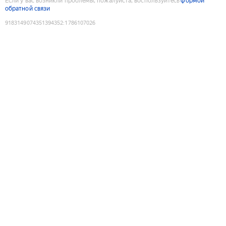
Если у вас возникли проблемы, пожалуйста, воспользуйтесь
формой
обратной связи
9183149074351394352
:
1786107026