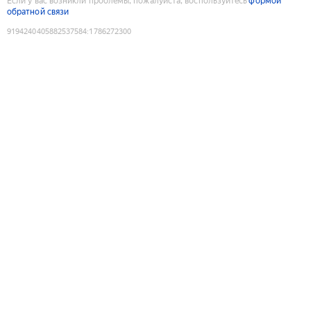
Если у вас возникли проблемы, пожалуйста, воспользуйтесь
формой
обратной связи
9194240405882537584
:
1786272300