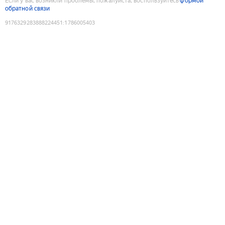
Если у вас возникли проблемы, пожалуйста, воспользуйтесь
формой
обратной связи
9176329283888224451
:
1786005403