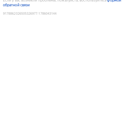
Если у вас возникли проблемы, пожалуйста, воспользуйтесь
формой
обратной связи
9178862026505326977
:
1786043144