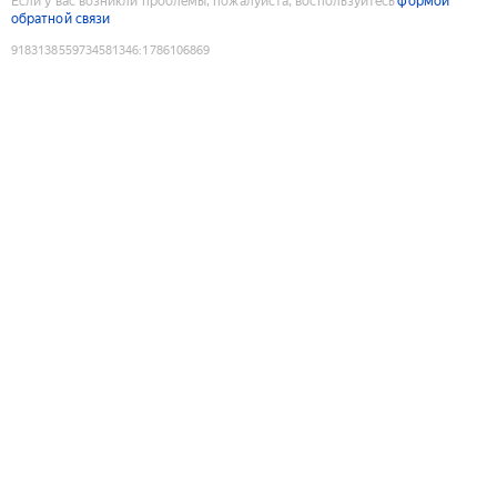
Если у вас возникли проблемы, пожалуйста, воспользуйтесь
формой
обратной связи
9183138559734581346
:
1786106869