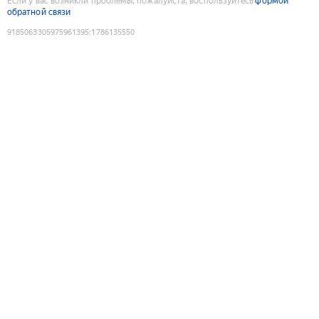
Если у вас возникли проблемы, пожалуйста, воспользуйтесь
формой
обратной связи
9185063305975961395
:
1786135550