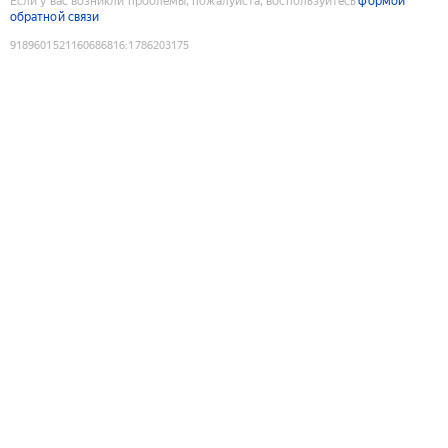
Если у вас возникли проблемы, пожалуйста, воспользуйтесь
формой
обратной связи
9189601521160686816
:
1786203175