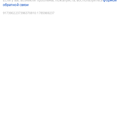
Если у вас возникли проблемы, пожалуйста, воспользуйтесь
формой
обратной связи
9173902237396370810
:
1785969237