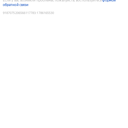
Если у вас возникли проблемы, пожалуйста, воспользуйтесь
формой
обратной связи
9187075206566117783
:
1786165530