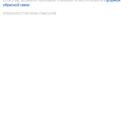
Если у вас возникли проблемы, пожалуйста, воспользуйтесь
формой
обратной связи
9190243932773814938
:
1786212748