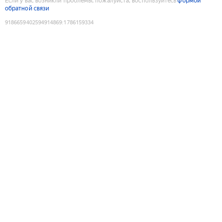
Если у вас возникли проблемы, пожалуйста, воспользуйтесь
формой
обратной связи
9186659402594914869
:
1786159334