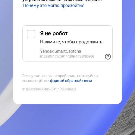
Почему это могло произойти?
Если у вас возникли проблемы, пожалуйста,
воспользуйтесь
формой обратной связи
9182603900864955341
:
1786098902