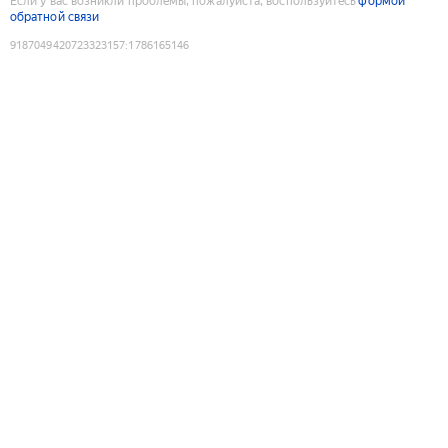
Если у вас возникли проблемы, пожалуйста, воспользуйтесь
формой
обратной связи
9187049420723323157
:
1786165146