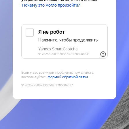
Почему это могло произойти?
Если у вас возникли проблемы, пожалуйста,
воспользуйтесь
формой обратной связи
9176257750872363502
:
1786004337