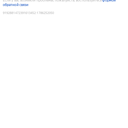
Если у вас возникли проблемы, пожалуйста, воспользуйтесь
формой
обратной связи
9192881472391613452
:
1786252050