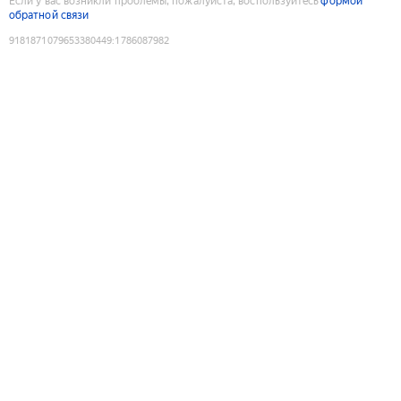
Если у вас возникли проблемы, пожалуйста, воспользуйтесь
формой
обратной связи
9181871079653380449
:
1786087982