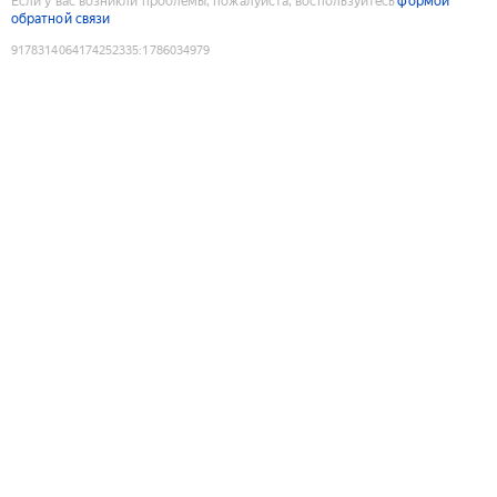
Если у вас возникли проблемы, пожалуйста, воспользуйтесь
формой
обратной связи
9178314064174252335
:
1786034979