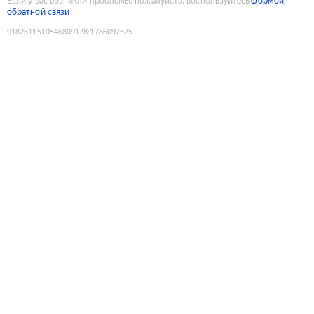
Если у вас возникли проблемы, пожалуйста, воспользуйтесь
формой
обратной связи
9182511510546809178
:
1786097525