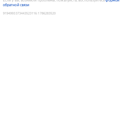
Если у вас возникли проблемы, пожалуйста, воспользуйтесь
формой
обратной связи
9194993373443523116
:
1786283520