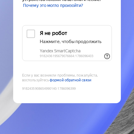
Почему это могло произойти?
Если у вас возникли проблемы, пожалуйста,
воспользуйтесь
формой обратной связи
9182435908654990140
:
1786096399