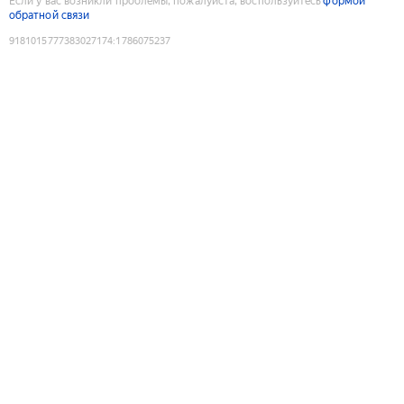
Если у вас возникли проблемы, пожалуйста, воспользуйтесь
формой
обратной связи
9181015777383027174
:
1786075237